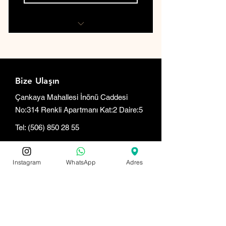
1 demo dersi
Açık stüdyo erişimi
Bize Ulaşın
Çankaya Mahallesi İnönü Caddesi
No:314 Renkli Apartmanı Kat:2 Daire:5
Tel:
(506) 850 28 55
Tel:
(539) 626 94 14
Instagram
WhatsApp
Adres
Çalışma Saatleri
Pazartesi-Cuma:
09.00 - 21.00