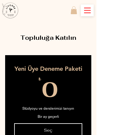
Topluluğa Katılın
Yeni Üye Deneme Paketi
0₺
0
₺
Stüdyoyu ve derslerimizi tanıyın
Bir ay geçerli
Seç