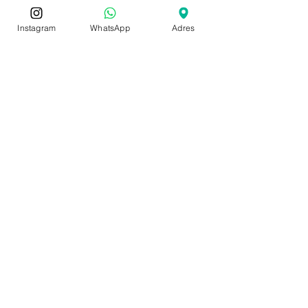
Instagram
WhatsApp
Adres
Bize Ulaşın
Çankaya Mahallesi İnönü Caddesi
No:314 Renkli Apartmanı Kat:2 Daire:5
Tel:
(506) 850 28 55
Tel:
(539) 626 94 14